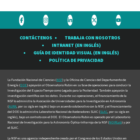
Visite
Visite
Visite
Visite
Visite
el
el
el
el
el
CONTÁCTENOS
TRABAJA CON NOSOTROS
Observatorio
Observatorio
Observatorio
Observatorio
Observat
INTRANET (EN INGLÉS)
Rubin
Rubin
Rubin
Rubin
Rubin
GUÍA DE IDENTIDAD VISUAL (EN INGLÉS)
en
en
en
en
en
POLÍTICA DE PRIVACIDAD
Facebook
Instagram
LinkedIn
Twitter
YouTube
La Fundación Nacional de Ciencias (
NSF
) y la Oficina de Ciencias del Departamento de
Energía (
DOE
) apoyarán al Observatorio Rubin en su fase de operaciones para conducir la
Investigación del Espacio-Tiempo como Legado para la Posteridad. También apoyarán la
investigación científica con los datos. Durante sus operaciones, el financiamiento de la
NSF lo administra la Asociación de Universidades para la Investigación en Astronomía
(
AURA
, por su sigla en inglés) bajo un acuerdo colaborativo con la NSF, y el financiamiento
del DOE lo administra Laboratorio Nacional de Aceleradores SLAC (
SLAC
, por su sigla en
inglés), bajo un contrato con el DOE. El Observatorio Rubin es operado por el Laboratorio
Nacional de Investigación para la Astronomía Óptica-Infrarroja de la NSF (
NOIRLab
) y por
el SLAC.
La NSF es una agencia independiente creada por el Congreso de los Estados Unidos en