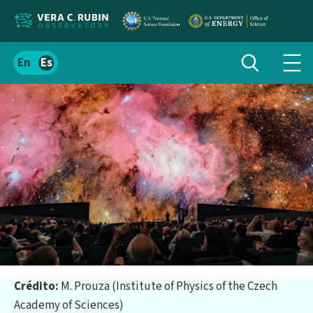
Localizar
Alternar
Español
Alte
búsqueda
el
men
contenido
de
del
nav
sitio
Crédito:
M. Prouza (Institute of Physics of the Czech
Academy of Sciences)