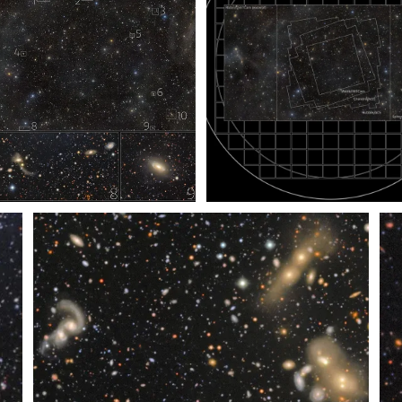
 observa en profundidad un
Áreas cubiertas en COSMOS
so campo cósmico (áreas
cionadas)