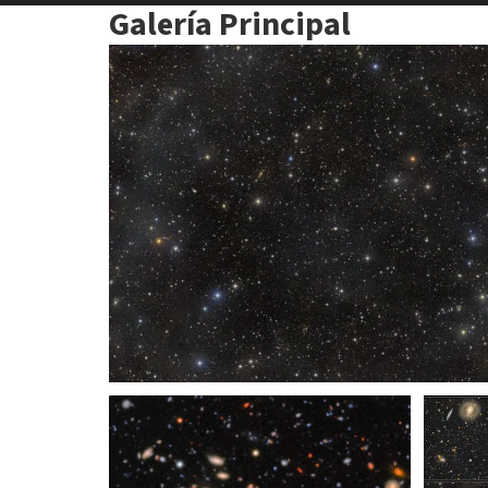
Galería Principal
Rubin observa en profundidad un famoso
campo cósmico