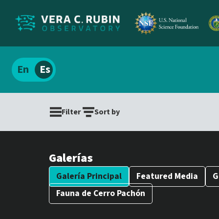
Localizar
Español
el
contenido
Filter
Sort by
del
sitio
Galerías
Galería Principal
Featured Media
G
Fauna de Cerro Pachón