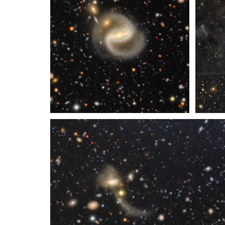
Recorte de COSMOS de Rubin
Rubin
famo
selec