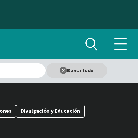
Alternar
Altern
búsqueda
menú
de
Borrar todo
ueda
naveg
iones
Divulgación y Educación