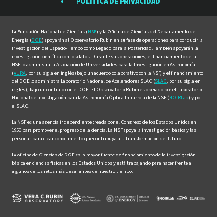
POLÍTICA DE PRIVACIDAD
Facebook
Instagram
LinkedIn
Twitter
YouTube
La Fundación Nacional de Ciencias (
NSF
) y la Oficina de Ciencias del Departamento de
Energía (
DOE
) apoyarán al Observatorio Rubin en su fase de operaciones para conducir la
Investigación del Espacio-Tiempo como Legado para la Posteridad. También apoyarán la
investigación científica con los datos. Durante sus operaciones, el financiamiento de la
NSF lo administra la Asociación de Universidades para la Investigación en Astronomía
(
AURA
, por su sigla en inglés) bajo un acuerdo colaborativo con la NSF, y el financiamiento
del DOE lo administra Laboratorio Nacional de Aceleradores SLAC (
SLAC
, por su sigla en
inglés), bajo un contrato con el DOE. El Observatorio Rubin es operado por el Laboratorio
Nacional de Investigación para la Astronomía Óptica-Infrarroja de la NSF (
NOIRLab
) y por
el SLAC.
La NSF es una agencia independiente creada por el Congreso de los Estados Unidos en
1950 para promover el progreso de la ciencia. La NSF apoya la investigación básica y las
personas para crear conocimiento que contribuya a la transformación del futuro.
La oficina de Ciencias de DOE es la mayor fuente de financiamiento de la investigación
básica en ciencias físicas en los Estados Unidos y está trabajando para hacer frente a
algunos de los retos más desafiantes de nuestro tiempo.