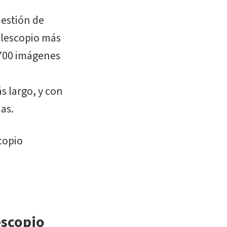
uestión de
elescopio más
 700 imágenes
 largo, y con
as.
scopio
escopio