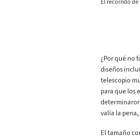
El recorrido de
¿Por qué no f
diseños inclu
telescopio mu
para que los e
determinaron 
valía la pena,
El tamaño com