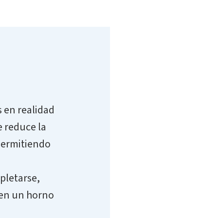
s en realidad
e reduce la
permitiendo
pletarse,
o en un horno