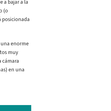
 a bajar a la
o (o
á posicionada
ar una enorme
etos muy
la cámara
nas) en una