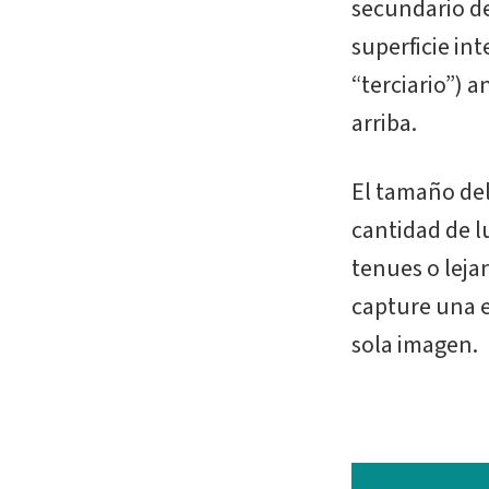
secundario de 
superficie in
“terciario”) 
arriba.
El tamaño del
cantidad de l
tenues o leja
capture una e
sola imagen.