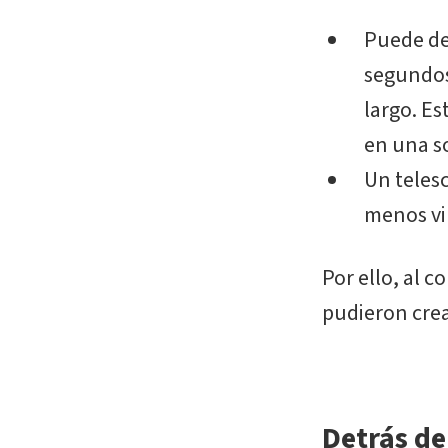
Puede de
segundos
largo. Es
en una s
Un teles
menos vi
Por ello, al c
pudieron crea
Detrás de