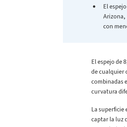
El espejo
Arizona,
con meno
El espejo de 8
de cualquier o
combinadas en
curvatura dif
La superficie
captar la luz 