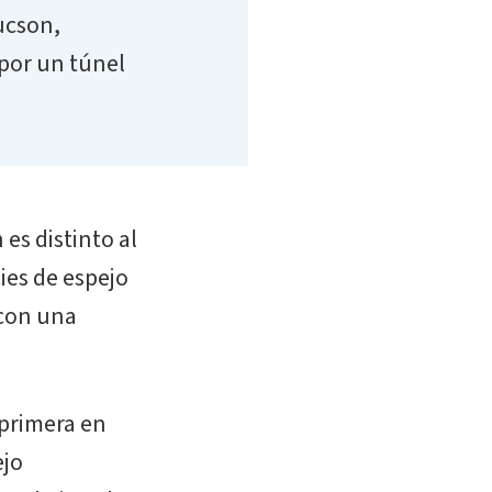
ucson,
por un túnel
es distinto al
cies de espejo
 con una
 primera en
ejo