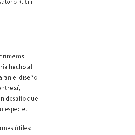
vatorio Rubin.
 primeros
ría hecho al
aran el diseño
ntre sí,
un desafío que
u especie.
ones útiles: