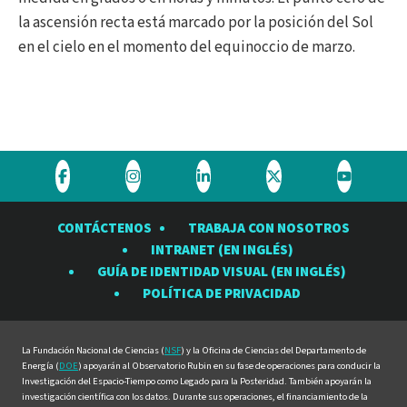
la ascensión recta está marcado por la posición del Sol
en el cielo en el momento del equinoccio de marzo.
Visite
Visite
Visite
Visite
Visite
el
el
el
el
el
CONTÁCTENOS
TRABAJA CON NOSOTROS
Observatorio
Observatorio
Observatorio
Observatorio
Observat
INTRANET (EN INGLÉS)
Rubin
Rubin
Rubin
Rubin
Rubin
GUÍA DE IDENTIDAD VISUAL (EN INGLÉS)
en
en
en
en
en
POLÍTICA DE PRIVACIDAD
Facebook
Instagram
LinkedIn
Twitter
YouTube
La Fundación Nacional de Ciencias (
NSF
) y la Oficina de Ciencias del Departamento de
Energía (
DOE
) apoyarán al Observatorio Rubin en su fase de operaciones para conducir la
Investigación del Espacio-Tiempo como Legado para la Posteridad. También apoyarán la
investigación científica con los datos. Durante sus operaciones, el financiamiento de la