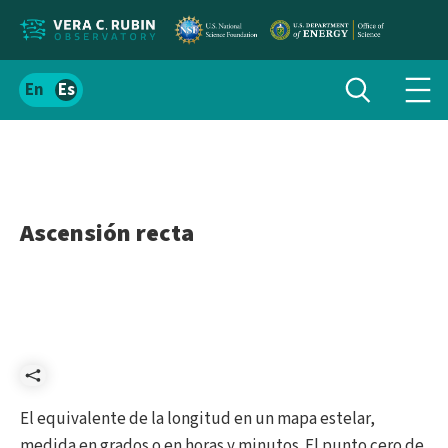
Localizar
Alternar
Español
Alte
búsqueda
el
men
contenido
de
del
nav
sitio
Ascensión recta
Compartir
El equivalente de la longitud en un mapa estelar,
medida en grados o en horas y minutos. El punto cero de