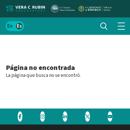
Localizar
Alternar
Español
Alte
búsqueda
el
men
contenido
de
del
nav
sitio
Página no encontrada
La página que busca no se encontró.
Visite
Visite
Visite
Visite
Visite
el
el
el
el
el