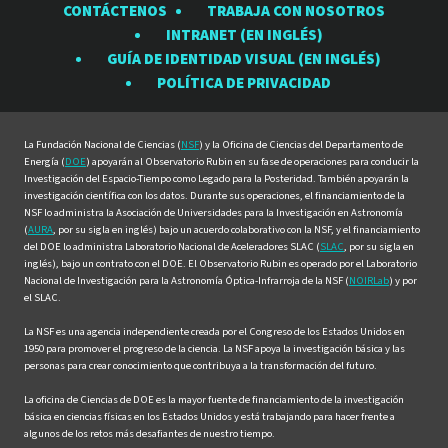
CONTÁCTENOS
TRABAJA CON NOSOTROS
Observatorio
Observatorio
Observatorio
Observatorio
Observat
INTRANET (EN INGLÉS)
Rubin
Rubin
Rubin
Rubin
Rubin
GUÍA DE IDENTIDAD VISUAL (EN INGLÉS)
en
en
en
en
en
POLÍTICA DE PRIVACIDAD
Facebook
Instagram
LinkedIn
Twitter
YouTube
La Fundación Nacional de Ciencias (
NSF
) y la Oficina de Ciencias del Departamento de
Energía (
DOE
) apoyarán al Observatorio Rubin en su fase de operaciones para conducir la
Investigación del Espacio-Tiempo como Legado para la Posteridad. También apoyarán la
investigación científica con los datos. Durante sus operaciones, el financiamiento de la
NSF lo administra la Asociación de Universidades para la Investigación en Astronomía
(
AURA
, por su sigla en inglés) bajo un acuerdo colaborativo con la NSF, y el financiamiento
del DOE lo administra Laboratorio Nacional de Aceleradores SLAC (
SLAC
, por su sigla en
inglés), bajo un contrato con el DOE. El Observatorio Rubin es operado por el Laboratorio
Nacional de Investigación para la Astronomía Óptica-Infrarroja de la NSF (
NOIRLab
) y por
el SLAC.
La NSF es una agencia independiente creada por el Congreso de los Estados Unidos en
1950 para promover el progreso de la ciencia. La NSF apoya la investigación básica y las
personas para crear conocimiento que contribuya a la transformación del futuro.
La oficina de Ciencias de DOE es la mayor fuente de financiamiento de la investigación
básica en ciencias físicas en los Estados Unidos y está trabajando para hacer frente a
algunos de los retos más desafiantes de nuestro tiempo.