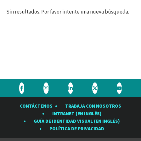
Sin resultados. Por favor intente una nueva búsqueda.
Visite
Visite
Visite
Visite
Visite
el
el
el
el
el
CONTÁCTENOS
TRABAJA CON NOSOTROS
Observatorio
Observatorio
Observatorio
Observatorio
Observat
INTRANET (EN INGLÉS)
Rubin
Rubin
Rubin
Rubin
Rubin
GUÍA DE IDENTIDAD VISUAL (EN INGLÉS)
en
en
en
en
en
POLÍTICA DE PRIVACIDAD
Facebook
Instagram
LinkedIn
Twitter
YouTube