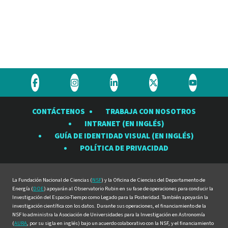
Visite
Visite
Visite
Visite
Visite
el
el
el
el
el
CONTÁCTENOS
TRABAJA CON NOSOTROS
Observatorio
Observatorio
Observatorio
Observatorio
Observat
INTRANET (EN INGLÉS)
Rubin
Rubin
Rubin
Rubin
Rubin
GUÍA DE IDENTIDAD VISUAL (EN INGLÉS)
en
en
en
en
en
POLÍTICA DE PRIVACIDAD
Facebook
Instagram
LinkedIn
Twitter
YouTube
La Fundación Nacional de Ciencias (
NSF
) y la Oficina de Ciencias del Departamento de
Energía (
DOE
) apoyarán al Observatorio Rubin en su fase de operaciones para conducir la
Investigación del Espacio-Tiempo como Legado para la Posteridad. También apoyarán la
investigación científica con los datos. Durante sus operaciones, el financiamiento de la
NSF lo administra la Asociación de Universidades para la Investigación en Astronomía
(
AURA
, por su sigla en inglés) bajo un acuerdo colaborativo con la NSF, y el financiamiento