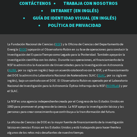
CONTÁCTENOS
TRABAJA CON NOSOTROS
Observatorio
Observatorio
Observatorio
Observatorio
Observat
INTRANET (EN INGLÉS)
Rubin
Rubin
Rubin
Rubin
Rubin
GUÍA DE IDENTIDAD VISUAL (EN INGLÉS)
en
en
en
en
en
POLÍTICA DE PRIVACIDAD
Facebook
Instagram
LinkedIn
Twitter
YouTube
La Fundación Nacional de Ciencias (
NSF
) y la Oficina de Ciencias del Departamento de
Energía (
DOE
) apoyarán al Observatorio Rubin en su fase de operaciones para conducir la
Investigación del Espacio-Tiempo como Legado para la Posteridad. También apoyarán la
investigación científica con los datos. Durante sus operaciones, el financiamiento de la
NSF lo administra la Asociación de Universidades para la Investigación en Astronomía
(
AURA
, por su sigla en inglés) bajo un acuerdo colaborativo con la NSF, y el financiamiento
del DOE lo administra Laboratorio Nacional de Aceleradores SLAC (
SLAC
, por su sigla en
inglés), bajo un contrato con el DOE. El Observatorio Rubin es operado por el Laboratorio
Nacional de Investigación para la Astronomía Óptica-Infrarroja de la NSF (
NOIRLab
) y por
el SLAC.
La NSF es una agencia independiente creada por el Congreso de los Estados Unidos en
1950 para promover el progreso de la ciencia. La NSF apoya la investigación básica y las
personas para crear conocimiento que contribuya a la transformación del futuro.
La oficina de Ciencias de DOE es la mayor fuente de financiamiento de la investigación
básica en ciencias físicas en los Estados Unidos y está trabajando para hacer frente a
algunos de los retos más desafiantes de nuestro tiempo.