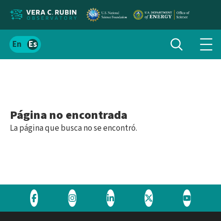
Localizar
Alternar
Español
Alte
búsqueda
el
men
contenido
de
del
nav
sitio
Página no encontrada
La página que busca no se encontró.
Visite
Visite
Visite
Visite
Visite
el
el
el
el
el