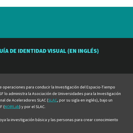
io
orio
atorio
UÍA DE IDENTIDAD VISUAL (EN INGLÉS)
be
de operaciones para conducir la Investigación del Espacio-Tiempo
F lo administra la Asociación de Universidades para la Investigación
ional de Aceleradores SLAC (
SLAC
, por su sigla en inglés), bajo un
F (
NOIRLab
) y por el SLAC.
ya la investigación básica y las personas para crear conocimiento