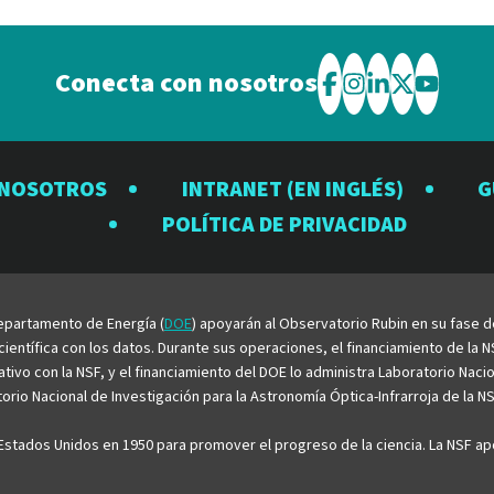
Conecta con nosotros
Visite
Visite
Visite
Visite
Visite
el
el
el
el
el
Observatorio
Observatorio
Observator
Observat
Observ
 NOSOTROS
INTRANET (EN INGLÉS)
G
Rubin
Rubin
Rubin
Rubin
Rubin
POLÍTICA DE PRIVACIDAD
en
en
en
en
en
Facebook
Instagram
LinkedIn
Twitter
YouTu
 Departamento de Energía (
DOE
) apoyarán al Observatorio Rubin en su fase 
entífica con los datos. Durante sus operaciones, el financiamiento de la NS
rativo con la NSF, y el financiamiento del DOE lo administra Laboratorio Nac
rio Nacional de Investigación para la Astronomía Óptica-Infrarroja de la NS
stados Unidos en 1950 para promover el progreso de la ciencia. La NSF apo